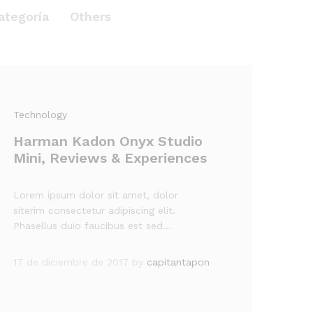
ategoría
Others
Technology
Harman Kadon Onyx Studio
Mini, Reviews & Experiences
Lorem ipsum dolor sit amet, dolor
siterim consectetur adipiscing elit.
Phasellus duio faucibus est sed…
17 de diciembre de 2017
by
capitantapon