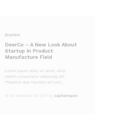
Business
DeerCo – A New Look About
Startup In Product
Manufacture Field
Lorem ipsum dolor sit amet, dolor
siterim consectetur adipiscing elit.
Phasellus duio faucibus est sed…
16 de diciembre de 2017
by
capitantapon