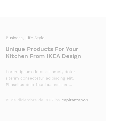
Business
, Life Style
Unique Products For Your
Kitchen From IKEA Design
Lorem ipsum dolor sit amet, dolor
siterim consectetur adipiscing elit.
Phasellus duio faucibus est sed…
15 de diciembre de 2017
by
capitantapon