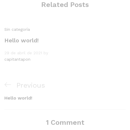
Related Posts
Sin categoría
Hello world!
29 de abril de 2021
by
capitantapon
Navegación
Previous
Previous
de
Post
Hello world!
entradas
1 Comment